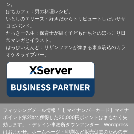
ン。
ぽちカフェ
：男の料理レシピ。
いとしのエリーズ
：好きだからトリビュートしたいサザ
コピバンド。
たっきー先生
：保育士が描く子どもたちとのほっこり日
常マンガとイラスト。
はっぴいえんど
：サザンファンが集まる東京駒込のカラ
オケ＆ライブバー。
フィッシングメール情報「【 マイナンバーカード】マイナ
ポイント第2弾で獲得した20,000円ポイントはまもなく失
効します」 - デザイン事務所ダウンアンダー Wordpress
はおまかせ。ホームページ・印刷など販売促進のためのデ