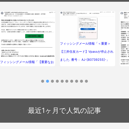
フィッシングメール情報「＜重要＞
【三井住友カード】Vpassが停止され
ました. 番号： AJ-[80739255]-」
フィッシングメール情報「【重要なお
フィ
知らせ】【三井住友銀行】ご利用確認
のお願い 顧客番号：427386」
最近1ヶ月で人気の記事