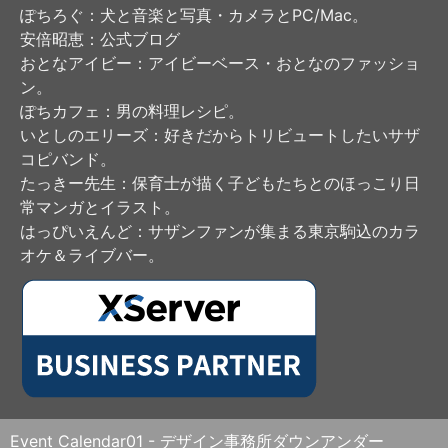
ぽちろぐ
：犬と音楽と写真・カメラとPC/Mac。
安倍昭恵
：公式ブログ
おとなアイビー
：アイビーベース・おとなのファッショ
ン。
ぽちカフェ
：男の料理レシピ。
いとしのエリーズ
：好きだからトリビュートしたいサザ
コピバンド。
たっきー先生
：保育士が描く子どもたちとのほっこり日
常マンガとイラスト。
はっぴいえんど
：サザンファンが集まる東京駒込のカラ
オケ＆ライブバー。
Event Calendar01 - デザイン事務所ダウンアンダー