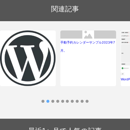
関連記事
手動予約カレンダーサンプル2023年7
月。
Wor
ンCon
PHPを8.1.22に変更したところ、判定
がシビアになっています。