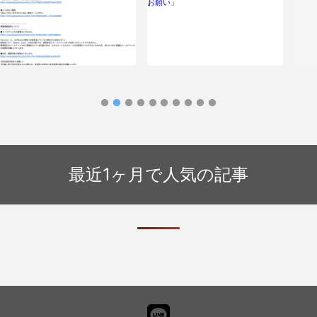
お願い」
フィッシングメール情報「エポスカー
フィ
ドからのお知らせ：お支払額のご案内
らせ
（お支払いがないかたにもお送りして
お願い 
おります）」
最近1ヶ月で人気の記事