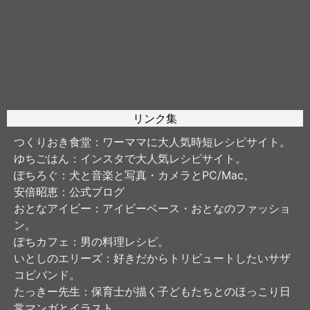
リンク集
つくりおき食堂
：ワーママに大人気時短レシピサイト。
ゆちごはん
：インスタで大人気レシピサイト。
ぽちろぐ
：犬と音楽と写真・カメラとPC/Mac。
安倍昭恵
：公式ブログ
おとなアイビー
：アイビーベース・おとなのファッショ
ン。
ぽちカフェ
：男の料理レシピ。
いとしのエリーズ
：好きだからトリビュートしたいサザ
コピバンド。
たっきー先生
：保育士が描く子どもたちとのほっこり日
常マンガとイラスト。