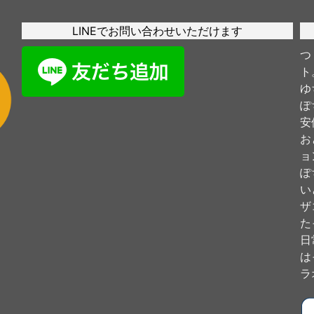
LINEでお問い合わせいただけます
つ
ト
ゆ
ぽ
安
お
ョ
ぽ
い
ザ
た
日
は
ラ