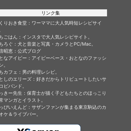
リンク集
くりおき食堂
：ワーママに大人気時短レシピサイ
。
ちごはん
：インスタで大人気レシピサイト。
ちろぐ
：犬と音楽と写真・カメラとPC/Mac。
倍昭恵
：公式ブログ
となアイビー
：アイビーベース・おとなのファッシ
ン。
ちカフェ
：男の料理レシピ。
としのエリーズ
：好きだからトリビュートしたいサ
コピバンド。
っきー先生
：保育士が描く子どもたちとのほっこり
常マンガとイラスト。
っぴいえんど
：サザンファンが集まる東京駒込のカ
オケ＆ライブバー。