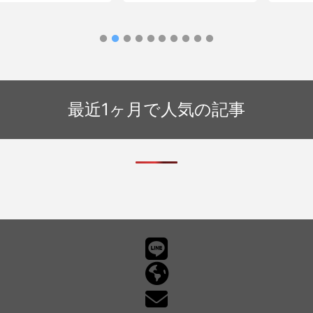
フィッシングメール情報
「【MetaMask(メタマスク) 】重要な
お知らせ」
最近1ヶ月で人気の記事