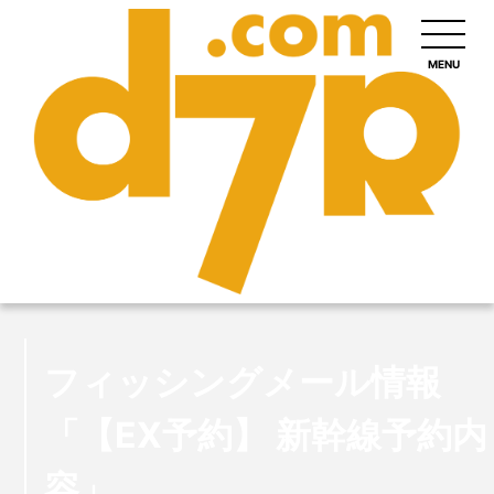
MENU
フィッシングメール情報
「【EX予約】 新幹線予約内
容」