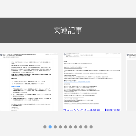
関連記事
フィッシングメール情報「【特別連携
フィ
キャンペーン】au PAYカード年末ポイ
行カ
ント還元を無料で獲得！」
す」
フィッシングメール情報「セキュリテ