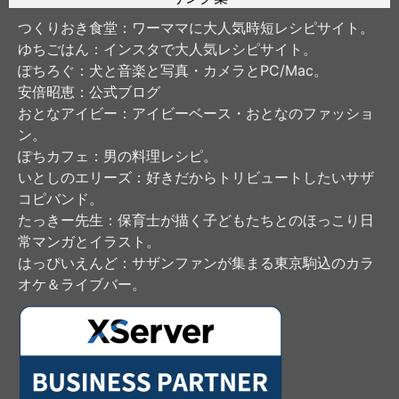
つくりおき食堂
：ワーママに大人気時短レシピサイト。
ゆちごはん
：インスタで大人気レシピサイト。
ぽちろぐ
：犬と音楽と写真・カメラとPC/Mac。
安倍昭恵
：公式ブログ
おとなアイビー
：アイビーベース・おとなのファッショ
ン。
ぽちカフェ
：男の料理レシピ。
いとしのエリーズ
：好きだからトリビュートしたいサザ
コピバンド。
たっきー先生
：保育士が描く子どもたちとのほっこり日
常マンガとイラスト。
はっぴいえんど
：サザンファンが集まる東京駒込のカラ
オケ＆ライブバー。