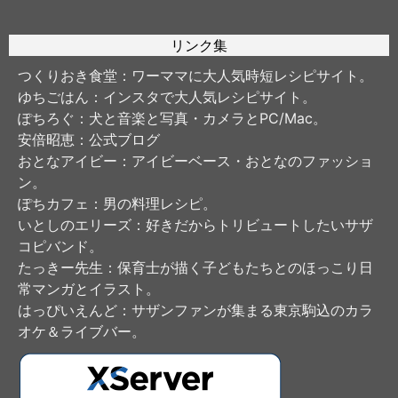
リンク集
つくりおき食堂
：ワーママに大人気時短レシピサイト。
ゆちごはん
：インスタで大人気レシピサイト。
ぽちろぐ
：犬と音楽と写真・カメラとPC/Mac。
安倍昭恵
：公式ブログ
おとなアイビー
：アイビーベース・おとなのファッショ
ン。
ぽちカフェ
：男の料理レシピ。
いとしのエリーズ
：好きだからトリビュートしたいサザ
コピバンド。
たっきー先生
：保育士が描く子どもたちとのほっこり日
常マンガとイラスト。
はっぴいえんど
：サザンファンが集まる東京駒込のカラ
オケ＆ライブバー。