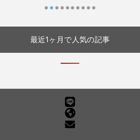
件の着信メッセージが返されました」
最近1ヶ月で人気の記事
フィ
NTT
内」