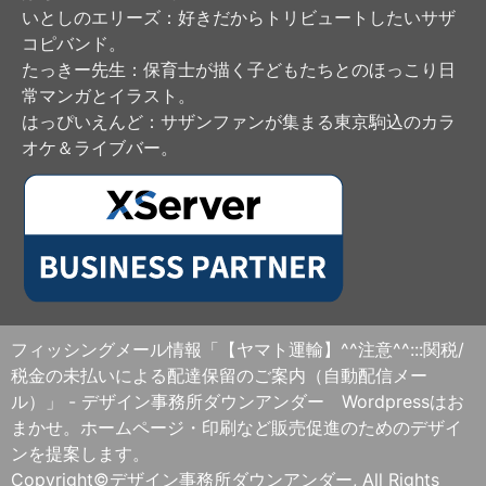
いとしのエリーズ
：好きだからトリビュートしたいサザ
コピバンド。
たっきー先生
：保育士が描く子どもたちとのほっこり日
常マンガとイラスト。
はっぴいえんど
：サザンファンが集まる東京駒込のカラ
オケ＆ライブバー。
フィッシングメール情報「【ヤマト運輸】^^注意^^:::関税/
税金の未払いによる配達保留のご案内（自動配信メー
ル）」 - デザイン事務所ダウンアンダー Wordpressはお
まかせ。ホームページ・印刷など販売促進のためのデザイ
ンを提案します。
Copyright©デザイン事務所ダウンアンダー, All Rights