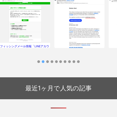
フィッシングメール情報「LINEアカウ
ントの認証が必要です：お早めに手続
きをお願いします」
フィ
フィッシングメール情報「Termination
票に記
Reminder: XXXXXXXX.COM]」
サー
最近1ヶ月で人気の記事