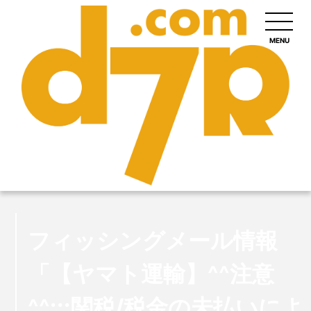
MENU
フィッシングメール情報
「【ヤマト運輸】^^注意
^^:::関税/税金の未払いによ