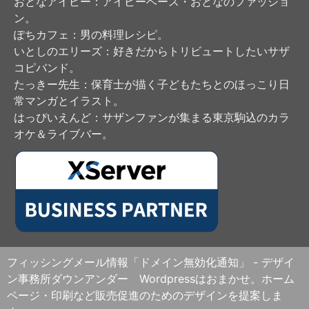
おとなアイビー
：アイビーベース・おとなのファッショ
ン。
ぽちカフェ
：男の料理レシピ。
いとしのエリーズ
：好きだからトリビュートしたいサザ
コピバンド。
たっきー先生
：保育士が描く子どもたちとのほっこり日
常マンガとイラスト。
はっぴいえんど
：サザンファンが集まる東京駒込のカラ
オケ＆ライブバー。
フィッシングメール情報「ドメイン無効化通知」 - デザイ
ン事務所ダウンアンダー Wordpressはおまかせ。ホーム
ページ・印刷など販売促進のためのデザインを提案しま