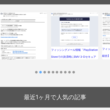
フィ
フィッシングメール情報「PlayStation
組合
Storeでの決済時にEMV 3-Dセキュア
（出
が必要になります」
フィッシングメール情報「[お名
前.com]【重要】ご利用制限解除 お手
続きのご案内」
最近1ヶ月で人気の記事