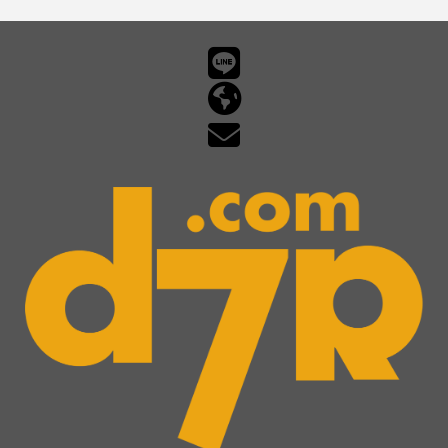
What
導メ