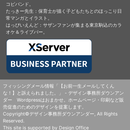
コピバンド。
たっきー先生
：保育士が描く子どもたちとのほっこり日
常マンガとイラスト。
はっぴいえんど
：サザンファンが集まる東京駒込のカラ
オケ＆ライブバー。
フィッシングメール情報「【お前一生メールしてくん
な！】と訴えられました。」 - デザイン事務所ダウンアン
ダー Wordpressはおまかせ。ホームページ・印刷など販
売促進のためのデザインを提案します。
Copyright©デザイン事務所ダウンアンダー, All Rights
Reserved.
This site is supported by Design Office