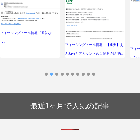
フィッシングメール情報「返答な
し。」
フィッシングメール情報「【重要】え
フィ
きねっとアカウントの自動退会処理に
「Ama
ついて_No9390693047217」
503-
最近1ヶ月で人気の記事