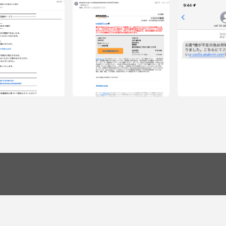
フィッシングメール情報「（件名な
し）」
メール情報「[お名
【重要】ご利用制限解除 お手
内」
フィッシングメール