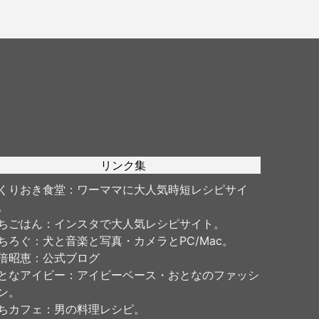
ートメッセージ）
リンク集
くりおき食堂
：ワーママに大人気時短レシピサイ
。
ちごはん
：インスタで大人気レシピサイト。
ちろぐ
：犬と音楽と写真・カメラとPC/Mac。
倍昭恵
：公式ブログ
となアイビー
：アイビーベース・おとなのファッシ
ン。
ちカフェ
：男の料理レシピ。