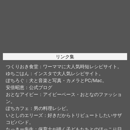
リンク集
つくりおき食堂
：ワーママに大人気時短レシピサイト。
ゆちごはん
：インスタで大人気レシピサイト。
ぽちろぐ
：犬と音楽と写真・カメラとPC/Mac。
安倍昭恵
：公式ブログ
おとなアイビー
：アイビーベース・おとなのファッショ
ン。
ぽちカフェ
：男の料理レシピ。
いとしのエリーズ
：好きだからトリビュートしたいサザ
コピバンド。
たっきー先生
：保育士が描く子どもたちとのほっこり日