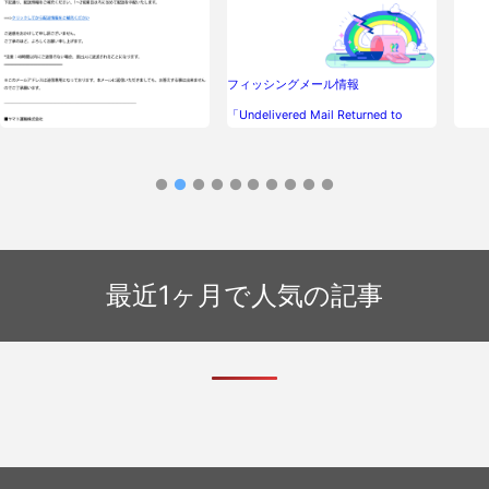
フィッシングメール情報
「Undelivered Mail Returned to
Sender」
フィッシングメール情報「[ヤマト運
輸]商品が届かない。顧客情報認証エラ
ー。xxx@xxx.com 2023/4/25
22:20:13」
最近1ヶ月で人気の記事
フィ
イデ