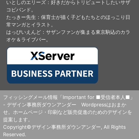
いとしのエリーズ
：好きだからトリビュートしたいサザ
コピバンド。
たっきー先生
：保育士が描く子どもたちとのほっこり日
常マンガとイラスト。
はっぴいえんど
：サザンファンが集まる東京駒込のカラ
オケ＆ライブバー。
フィッシングメール情報「Important for ■受信者本人■」
- デザイン事務所ダウンアンダー Wordpressはおまか
せ。ホームページ・印刷など販売促進のためのデザインを
提案します。
Copyright©デザイン事務所ダウンアンダー, All Rights
Reserved.