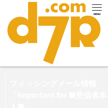
MENU
フィッシングメール情報
「Important for ■受信者本
人■」