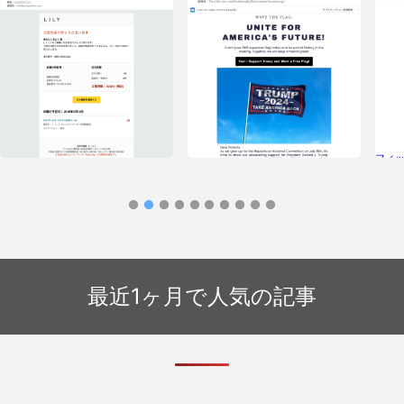
フィ
リ】
フィッシングメール情報「ご注文あり
格を
がとうございました」
フィッシングメール情報「Your FREE
Supporter Flag Is Here」
最近1ヶ月で人気の記事