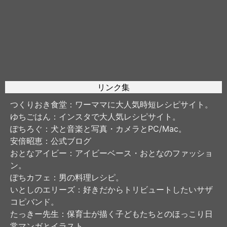
リンク集
つくりおき食堂
：ワーママに大人気時短レシピサイト。
ゆちごはん
：インスタで大人気レシピサイト。
ぽちろぐ
：犬と音楽と写真・カメラとPC/Mac。
安倍昭恵
：公式ブログ
おとなアイビー
：アイビーベース・おとなのファッショ
ン。
ぽちカフェ
：男の料理レシピ。
いとしのエリーズ
：好きだからトリビュートしたいサザ
コピバンド。
たっきー先生
：保育士が描く子どもたちとのほっこり日
常マンガとイラスト。