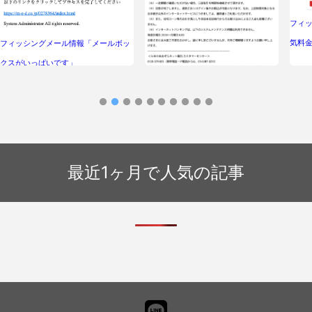
フィ
気料
フィッシングメール情報「メールボッ
クスがいっぱいです」
フィッシングメール情報「【GMOあお
ぞらネット銀行】インターネットバン
キングでのお振り込み手続きの一時制
限について」
最近1ヶ月で人気の記事