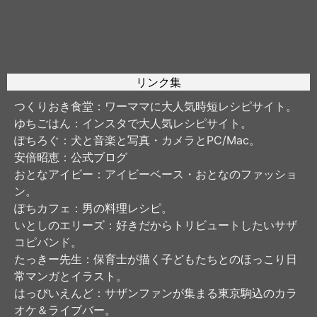
リンク集
つくりおき食堂
：ワーママに大人気時短レシピサイト。
ゆちごはん
：インスタで大人気レシピサイト。
ぽちろぐ
：犬と音楽と写真・カメラとPC/Mac。
安倍昭恵
：公式ブログ
おとなアイビー
：アイビーベース・おとなのファッショ
ン。
ぽちカフェ
：男の料理レシピ。
いとしのエリーズ
：好きだからトリビュートしたいサザ
コピバンド。
たっきー先生
：保育士が描く子どもたちとのほっこり日
常マンガとイラスト。
はっぴいえんど
：サザンファンが集まる東京駒込のカラ
オケ＆ライブバー。