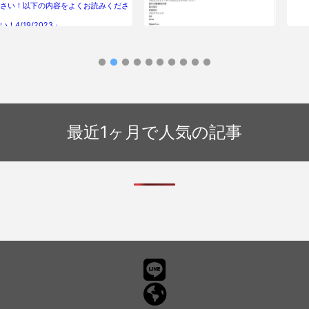
さい！以下の内容をよくお読みくださ
い！4/19/2023」
フィッシングメール情報「人材紹介手
フィ
数料は不要。直接 ITエンジニアをご
リ】
紹介します！」
格を
最近1ヶ月で人気の記事