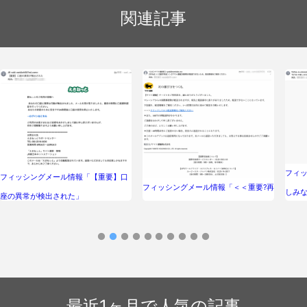
関連記事
フィッ
フィッシングメール情報「【重要】口
フィッシングメール情報「＜＜重要?再
しみ
座の異常が検出された」
送＞＞【ヤマト運輸】郵便物が配達で
きないため、配送情報をご補充くださ
い」
最近1ヶ月で人気の記事