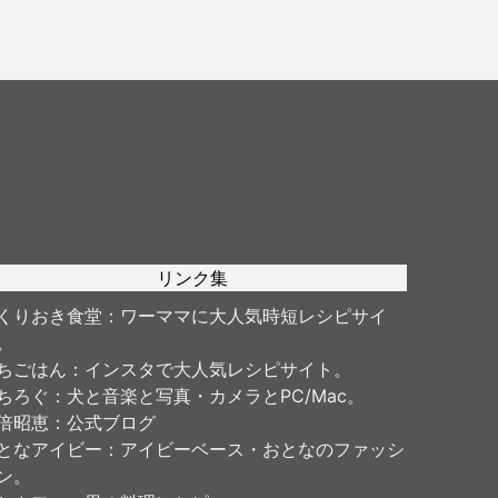
リンク集
くりおき食堂
：ワーママに大人気時短レシピサイ
。
ちごはん
：インスタで大人気レシピサイト。
ちろぐ
：犬と音楽と写真・カメラとPC/Mac。
倍昭恵
：公式ブログ
となアイビー
：アイビーベース・おとなのファッシ
ン。