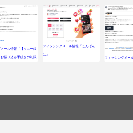
フィッシングメール情報「こんばん
グメール情報「【ソニー銀
は」
】お振り込み手続きの制限
フィッシングメール
カウントの不審な
リティ通知」