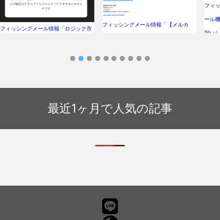
フィッ
ール
フィッシングメール情報「【メルカ
フィッシングメール情報「ロジック市
願い
リ】おめでとうございます、抽選の資
原 ワキト組様 事業主パトロール報
格を取得されました」
告書（元請コメント記載済）」
最近1ヶ月で人気の記事