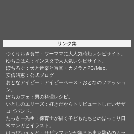
リンク集
つくりおき食堂
：ワーママに大人気時短レシピサイト。
ゆちごはん
：インスタで大人気レシピサイト。
ぽちろぐ
：犬と音楽と写真・カメラとPC/Mac。
安倍昭恵
：公式ブログ
おとなアイビー
：アイビーベース・おとなのファッショ
ン。
ぽちカフェ
：男の料理レシピ。
いとしのエリーズ
：好きだからトリビュートしたいサザ
コピバンド。
たっきー先生
：保育士が描く子どもたちとのほっこり日
常マンガとイラスト。
はっぴいえんど
：サザンファンが集まる東京駒込のカラ