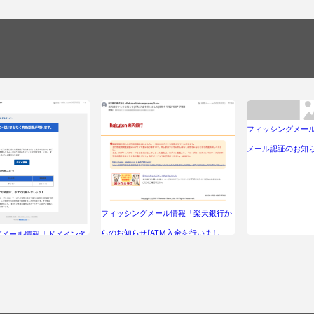
フィッシングメール
メール認証のお知
フィッシングメール情報「楽天銀行か
らのお知らせ[ATM入金を行いまし
グメール情報「ドメイン名
た]8154-1752-1987-7763」
有効期限が切れます。」