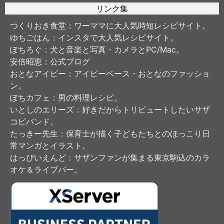
リンク集
つくりおき食堂
：ワーママに大人気時短レシピサイト。
ゆちごはん
：インスタで大人気レシピサイト。
ぽちろぐ
：犬と音楽と写真・カメラとPC/Mac。
安倍昭恵
：公式ブログ
おとなアイビー
：アイビーベース・おとなのファッショ
ン。
ぽちカフェ
：男の料理レシピ。
いとしのエリーズ
：好きだからトリビュートしたいサザ
コピバンド。
たっきー先生
：保育士が描く子どもたちとのほっこり日
常マンガとイラスト。
はっぴいえんど
：サザンファンが集まる東京駒込のカラ
オケ＆ライブバー。