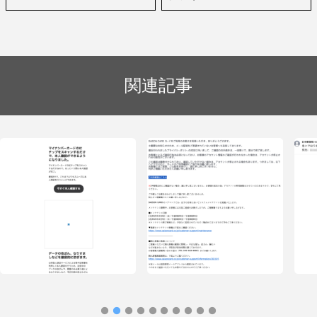
関連記事
フィッシングメール情報「【緊急の連
フィッ
絡 】SAISONカードご利用確認のお願
ワン