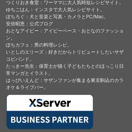
つくりおき食堂
：ワーママに大人気時短レシピサイト。
ゆちごはん
：インスタで大人気レシピサイト。
ぽちろぐ
：犬と音楽と写真・カメラとPC/Mac。
安倍昭恵
：公式ブログ
おとなアイビー
：アイビーベース・おとなのファッショ
ン。
ぽちカフェ
：男の料理レシピ。
いとしのエリーズ
：好きだからトリビュートしたいサザ
コピバンド。
たっきー先生
：保育士が描く子どもたちとのほっこり日
常マンガとイラスト。
はっぴいえんど
：サザンファンが集まる東京駒込のカラ
オケ＆ライブバー。