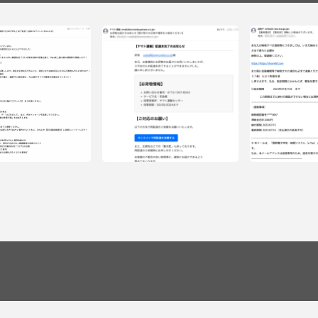
フィッシングメー
メール情報「【🎉2000
知】【督促状】滞
フィッシングメール情報「お荷物お届
】最大級の感謝祭：本人確
ます。」
けのお知らせ【受け取りの日時や場所
円”以上”必ず進呈！全員にW
をご指定ください】」
irs公式）」