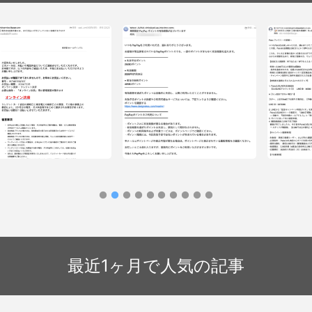
フィッシングメール情報「期間限定
フィッシング
PayPay ポイントの有効期限が近づい
万人突破！
ッシングメール情報「【重要なお
ています」
認で2,000
せ】電気料金請求書には、まだ支
チャンス（Pa
が完了していない金額がありま
最近1ヶ月で人気の記事