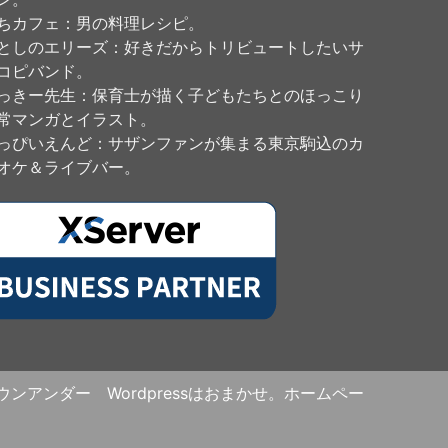
ちカフェ
：男の料理レシピ。
としのエリーズ
：好きだからトリビュートしたいサ
コピバンド。
っきー先生
：保育士が描く子どもたちとのほっこり
常マンガとイラスト。
っぴいえんど
：サザンファンが集まる東京駒込のカ
オケ＆ライブバー。
ンアンダー Wordpressはおまかせ。ホームペー