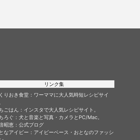
リンク集
くりおき食堂
：ワーママに大人気時短レシピサイ
。
ちごはん
：インスタで大人気レシピサイト。
ちろぐ
：犬と音楽と写真・カメラとPC/Mac。
倍昭恵
：公式ブログ
となアイビー
：アイビーベース・おとなのファッシ
ン。