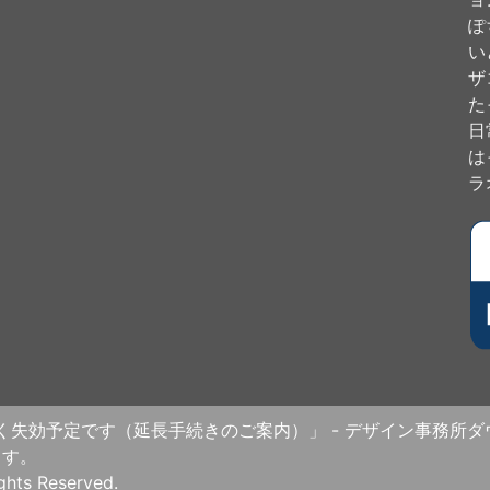
ぽ
い
ザ
た
日
は
ラ
失効予定です（延長手続きのご案内）」 - デザイン事務所ダウ
ます。
s Reserved.