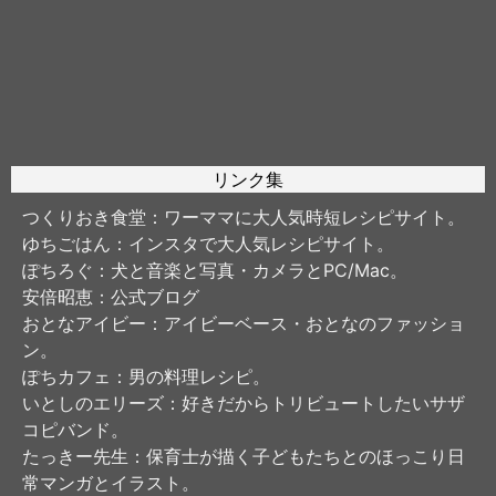
リンク集
つくりおき食堂
：ワーママに大人気時短レシピサイト。
ゆちごはん
：インスタで大人気レシピサイト。
ぽちろぐ
：犬と音楽と写真・カメラとPC/Mac。
安倍昭恵
：公式ブログ
おとなアイビー
：アイビーベース・おとなのファッショ
ン。
ぽちカフェ
：男の料理レシピ。
いとしのエリーズ
：好きだからトリビュートしたいサザ
コピバンド。
たっきー先生
：保育士が描く子どもたちとのほっこり日
常マンガとイラスト。