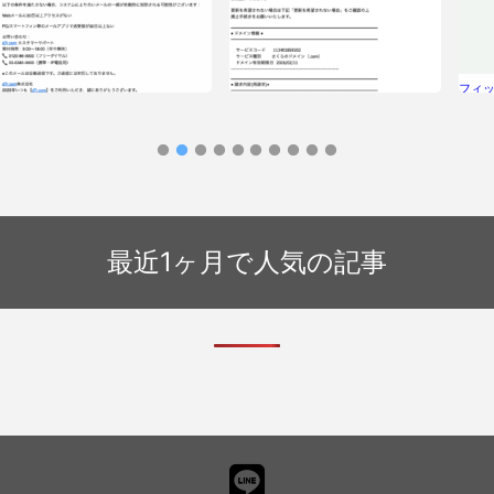
フィッ
ク】
せん
最近1ヶ月で人気の記事
フィッシングメール情報「重要｜メー
ルアカウント設定のご確認をお願いい
たします」
フィッシングメール情報「[さくらイン
ターネット]《再請求》ドメイン更新費
用のお知らせ」