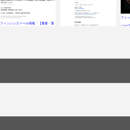
フィ
フィッシングメール情報「【重要・緊
バー
急】auじぶん銀行が不正利用を検知」
フィッシングメール情報「商品が発送
されました！注文ID：
612A99E124704563」