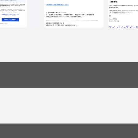
フィッシングメー
「Amazon.co.
グメール情報「【ファミリ
る重要なお知らせ
ファミペイポイント受取忘
」
フィッシングメール情報「【JCBから
の大切なお知らせ】アカウントのカー
ド番号の確認を要求します。」