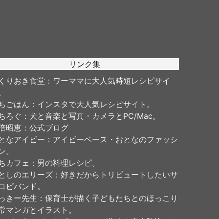
リンク集
くりおき食堂
：ワーママに大人気時短レシピサイ
。
ちごはん
：インスタで大人気レシピサイト。
ちろぐ
：犬と音楽と写真・カメラとPC/Mac。
倍昭恵
：公式ブログ
となアイビー
：アイビーベース・おとなのファッシ
ン。
ちカフェ
：男の料理レシピ。
としのエリーズ
：好きだからトリビュートしたいサ
コピバンド。
っきー先生
：保育士が描く子どもたちとのほっこり
常マンガとイラスト。