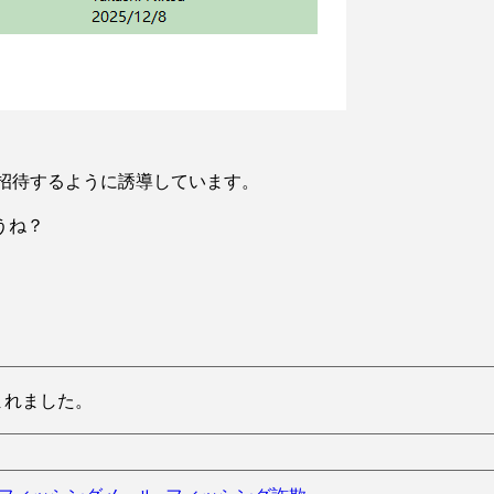
て招待するように誘導しています。
うね？
読まれました。