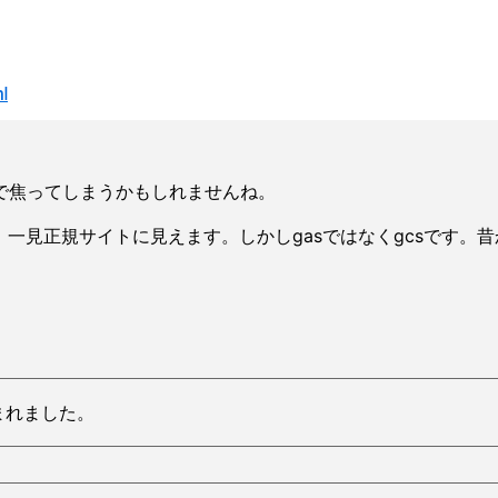
で焦ってしまうかもしれませんね。
m/w1fTnyと、一見正規サイトに見えます。しかしgasではなくgcs
読まれました。