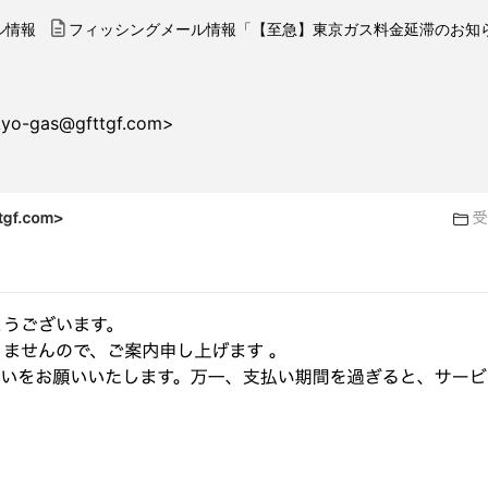
ル情報
フィッシングメール情報「【至急】東京ガス料金延滞のお知
as@gfttgf.com>