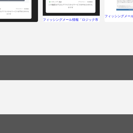
フィッシングメー
フィッシングメール情報「ロジック市
禁】必要な手続き
原 ワキト組様 事業主パトロール報
グメール情報「うっかり通
告書（元請コメント記載済）」