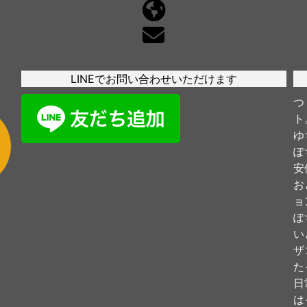
LINEでお問い合わせいただけます
つ
ト
ゆ
ぽ
安
お
ョ
ぽ
い
ザ
た
日
は