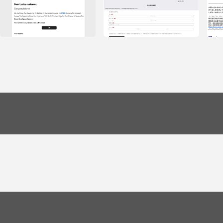
フィ
フィッシングメール情報
せあ
「Confirmation [Order #48752-11]
Dyson Vacuum」
フィッシングメール情報「【重要】配
送情報の更新が必要です」