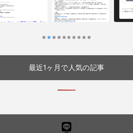
ッシングメール情報「お問い合わ
フィッシン
りがとうございました。」
知」
フィッシングメール情報「【重要なお
知らせ】未払いの電気料金についてご
連絡させていただくものです。お客様
最近1ヶ月で人気の記事
のお支払い方法が承認されません」