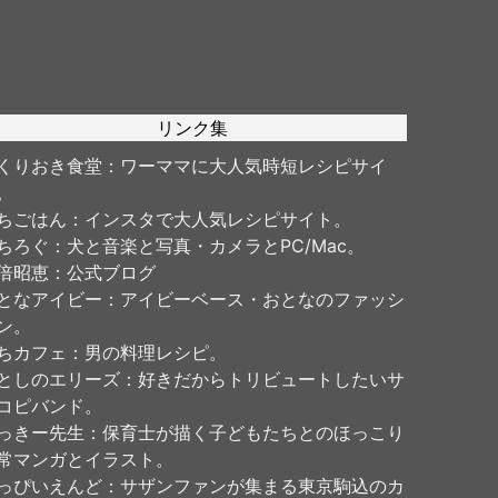
リンク集
くりおき食堂
：ワーママに大人気時短レシピサイ
。
ちごはん
：インスタで大人気レシピサイト。
ちろぐ
：犬と音楽と写真・カメラとPC/Mac。
倍昭恵
：公式ブログ
となアイビー
：アイビーベース・おとなのファッシ
ン。
ちカフェ
：男の料理レシピ。
としのエリーズ
：好きだからトリビュートしたいサ
コピバンド。
っきー先生
：保育士が描く子どもたちとのほっこり
常マンガとイラスト。
っぴいえんど
：サザンファンが集まる東京駒込のカ