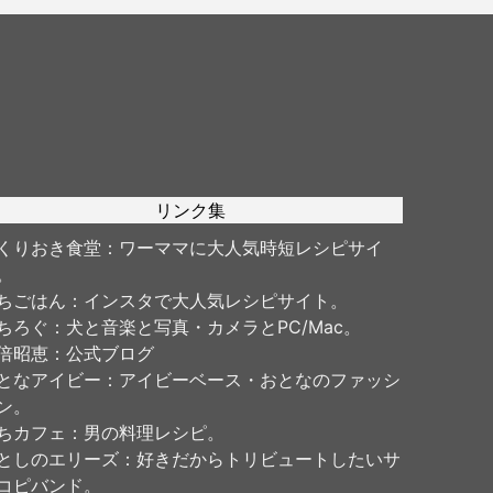
リンク集
くりおき食堂
：ワーママに大人気時短レシピサイ
。
ちごはん
：インスタで大人気レシピサイト。
ちろぐ
：犬と音楽と写真・カメラとPC/Mac。
倍昭恵
：公式ブログ
となアイビー
：アイビーベース・おとなのファッシ
ン。
ちカフェ
：男の料理レシピ。
としのエリーズ
：好きだからトリビュートしたいサ
コピバンド。