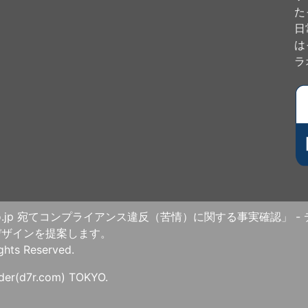
た
日
は
ラ
co.jp 宛てコンプライアンス違反（苦情）に関する事実確認」 -
デザインを提案します。
s Reserved.
nder(d7r.com) TOKYO.