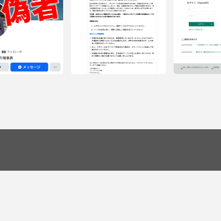
kで安倍昭恵の偽者が暗躍して
注意ください。
フィッシングメー
ードを発送しました
フィッシングメール情報「セキュリテ
Y24072612」
ィ向上のために – 認証手続きを」