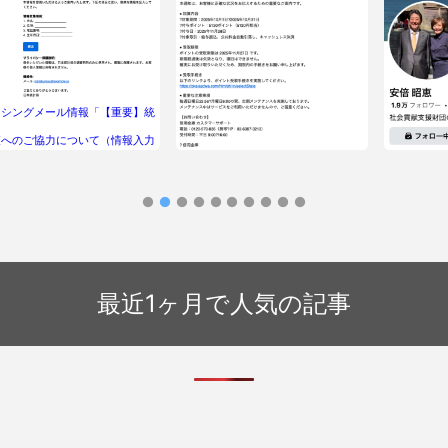
ッシングメール情報「【重要】統
査へのご協力について（情報入力
Faceboo
フィッシングメール情報「【重要】信
願い）」
います。ご
用金庫 ポイント加算のご報告」
最近1ヶ月で人気の記事