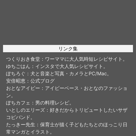
リンク集
つくりおき食堂
：ワーママに大人気時短レシピサイト。
ゆちごはん
：インスタで大人気レシピサイト。
ぽちろぐ
：犬と音楽と写真・カメラとPC/Mac。
安倍昭恵
：公式ブログ
おとなアイビー
：アイビーベース・おとなのファッショ
ン。
ぽちカフェ
：男の料理レシピ。
いとしのエリーズ
：好きだからトリビュートしたいサザ
コピバンド。
たっきー先生
：保育士が描く子どもたちとのほっこり日
常マンガとイラスト。