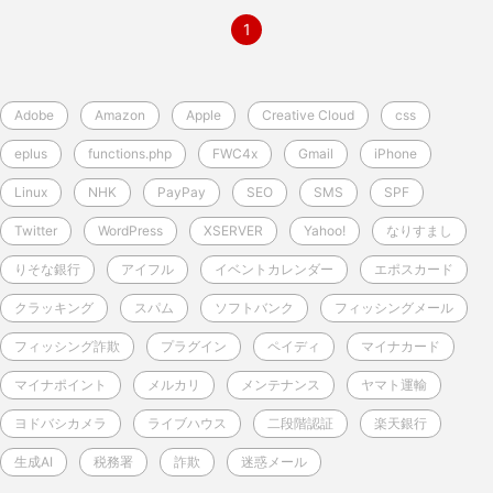
1
Adobe
Amazon
Apple
Creative Cloud
css
eplus
functions.php
FWC4x
Gmail
iPhone
Linux
NHK
PayPay
SEO
SMS
SPF
Twitter
WordPress
XSERVER
Yahoo!
なりすまし
りそな銀行
アイフル
イベントカレンダー
エポスカード
クラッキング
スパム
ソフトバンク
フィッシングメール
フィッシング詐欺
プラグイン
ペイディ
マイナカード
マイナポイント
メルカリ
メンテナンス
ヤマト運輸
ヨドバシカメラ
ライブハウス
二段階認証
楽天銀行
生成AI
税務署
詐欺
迷惑メール