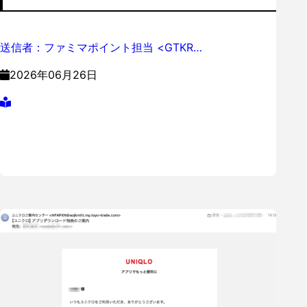
送信者：フ​ァ​ミ​マ​ポ​イ​ン​ト​担​当 <GTKR…
2026年06月26日