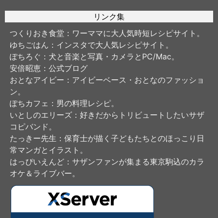
リンク集
つくりおき食堂
：ワーママに大人気時短レシピサイト。
ゆちごはん
：インスタで大人気レシピサイト。
ぽちろぐ
：犬と音楽と写真・カメラとPC/Mac。
安倍昭恵
：公式ブログ
おとなアイビー
：アイビーベース・おとなのファッショ
ン。
ぽちカフェ
：男の料理レシピ。
いとしのエリーズ
：好きだからトリビュートしたいサザ
コピバンド。
たっきー先生
：保育士が描く子どもたちとのほっこり日
常マンガとイラスト。
はっぴいえんど
：サザンファンが集まる東京駒込のカラ
オケ＆ライブバー。