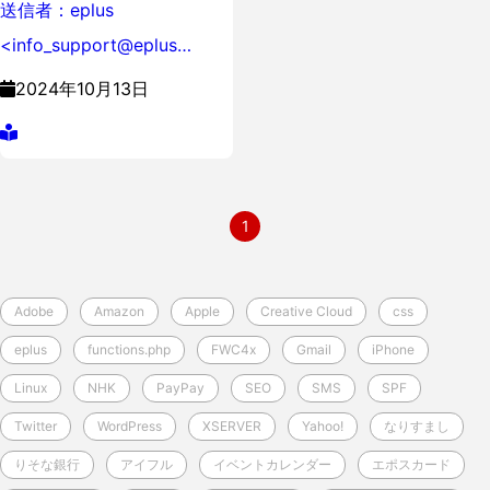
送信者：eplus
<info_support@eplus…
2024年10月13日
1
Adobe
Amazon
Apple
Creative Cloud
css
eplus
functions.php
FWC4x
Gmail
iPhone
Linux
NHK
PayPay
SEO
SMS
SPF
Twitter
WordPress
XSERVER
Yahoo!
なりすまし
りそな銀行
アイフル
イベントカレンダー
エポスカード