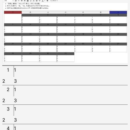
1
1
2
3
2
1
2
3
3
1
2
3
4
1