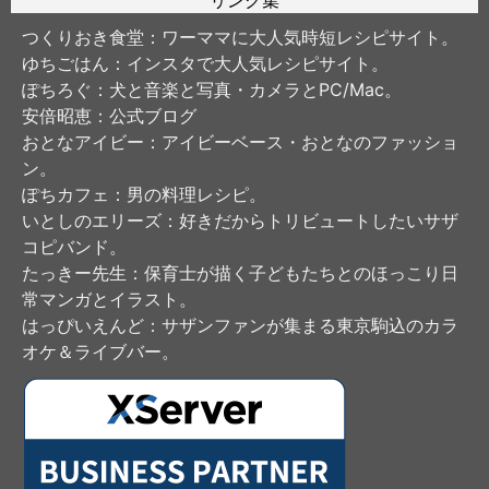
つくりおき食堂
：ワーママに大人気時短レシピサイト。
ゆちごはん
：インスタで大人気レシピサイト。
ぽちろぐ
：犬と音楽と写真・カメラとPC/Mac。
安倍昭恵
：公式ブログ
おとなアイビー
：アイビーベース・おとなのファッショ
ン。
ぽちカフェ
：男の料理レシピ。
いとしのエリーズ
：好きだからトリビュートしたいサザ
コピバンド。
たっきー先生
：保育士が描く子どもたちとのほっこり日
常マンガとイラスト。
はっぴいえんど
：サザンファンが集まる東京駒込のカラ
オケ＆ライブバー。