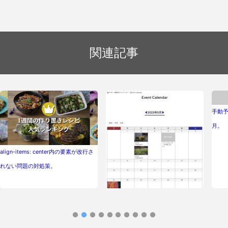
関連記事
手動予
月。
align-items: center内の要素が改行さ
れない問題の対処策。
WordPressテーマで使えるシンプルイ