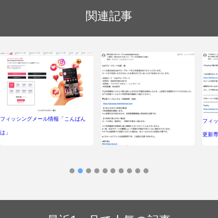
関連記事
フィッシングメール情報「こんばん
フィ
は」
更新専
フィッシングメール情報「＜重要＞
【株式会社VJAグループ】ご利用確認
のお願い」