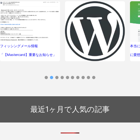
フィッシングメール情報
本当に
「【Mastercard】重要なお知らせ」
に愛想
会社案内・店舗・イベント等のサイト
構築にWordPressをお勧めする理由
最近1ヶ月で人気の記事