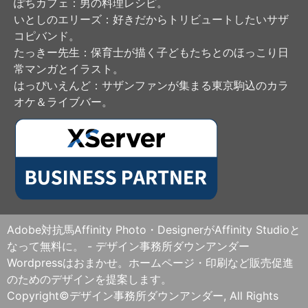
ぽちカフェ
：男の料理レシピ。
いとしのエリーズ
：好きだからトリビュートしたいサザ
コピバンド。
たっきー先生
：保育士が描く子どもたちとのほっこり日
常マンガとイラスト。
はっぴいえんど
：サザンファンが集まる東京駒込のカラ
オケ＆ライブバー。
Adobe対抗馬Affinity Photo・DesignerがAffinity Studioと
なって無料に。 - デザイン事務所ダウンアンダー
Wordpressはおまかせ。ホームページ・印刷など販売促進
のためのデザインを提案します。
Copyright©デザイン事務所ダウンアンダー, All Rights