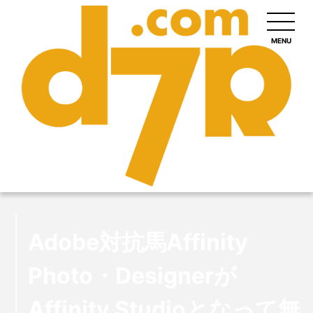
MENU
Adobe対抗馬Affinity
Photo・Designerが
Affinity Studioとなって無