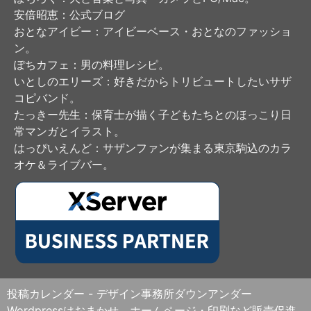
安倍昭恵
：公式ブログ
おとなアイビー
：アイビーベース・おとなのファッショ
ン。
ぽちカフェ
：男の料理レシピ。
いとしのエリーズ
：好きだからトリビュートしたいサザ
コピバンド。
たっきー先生
：保育士が描く子どもたちとのほっこり日
常マンガとイラスト。
はっぴいえんど
：サザンファンが集まる東京駒込のカラ
オケ＆ライブバー。
投稿カレンダー - デザイン事務所ダウンアンダー
Wordpressはおまかせ。ホームページ・印刷など販売促進