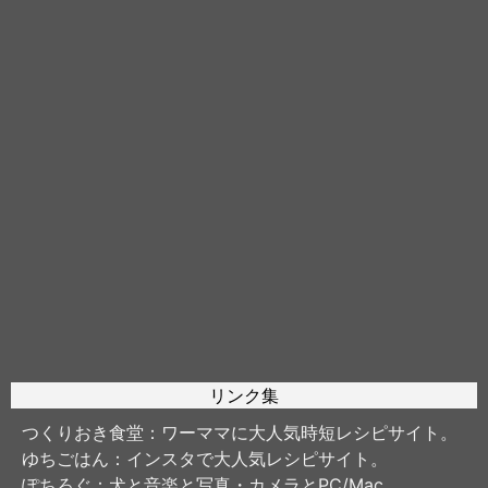
リンク集
つくりおき食堂
：ワーママに大人気時短レシピサイト。
ゆちごはん
：インスタで大人気レシピサイト。
ぽちろぐ
：犬と音楽と写真・カメラとPC/Mac。