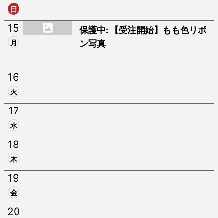
日
15
保護中: 【受注開始】もも色リボ
月
ン写真
16
火
17
水
18
木
19
金
20