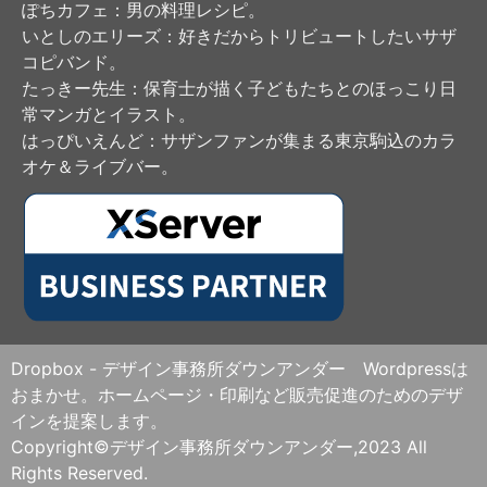
ぽちカフェ
：男の料理レシピ。
いとしのエリーズ
：好きだからトリビュートしたいサザ
コピバンド。
たっきー先生
：保育士が描く子どもたちとのほっこり日
常マンガとイラスト。
はっぴいえんど
：サザンファンが集まる東京駒込のカラ
オケ＆ライブバー。
Dropbox - デザイン事務所ダウンアンダー Wordpressは
おまかせ。ホームページ・印刷など販売促進のためのデザ
インを提案します。
Copyright©デザイン事務所ダウンアンダー,2023 All
Rights Reserved.