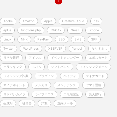
1
Adobe
Amazon
Apple
Creative Cloud
css
eplus
functions.php
FWC4x
Gmail
iPhone
Linux
NHK
PayPay
SEO
SMS
SPF
Twitter
WordPress
XSERVER
Yahoo!
なりすまし
りそな銀行
アイフル
イベントカレンダー
エポスカード
クラッキング
スパム
ソフトバンク
フィッシングメール
フィッシング詐欺
プラグイン
ペイディ
マイナカード
マイナポイント
メルカリ
メンテナンス
ヤマト運輸
ヨドバシカメラ
ライブハウス
二段階認証
楽天銀行
生成AI
税務署
詐欺
迷惑メール