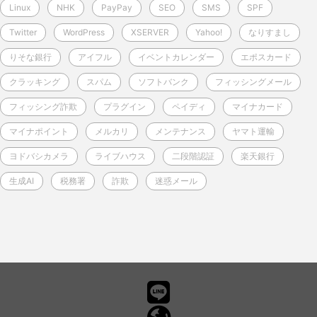
Linux
NHK
PayPay
SEO
SMS
SPF
Twitter
WordPress
XSERVER
Yahoo!
なりすまし
りそな銀行
アイフル
イベントカレンダー
エポスカード
クラッキング
スパム
ソフトバンク
フィッシングメール
フィッシング詐欺
プラグイン
ペイディ
マイナカード
マイナポイント
メルカリ
メンテナンス
ヤマト運輸
ヨドバシカメラ
ライブハウス
二段階認証
楽天銀行
生成AI
税務署
詐欺
迷惑メール