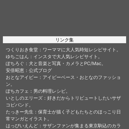
リンク集
つくりおき食堂
：ワーママに大人気時短レシピサイト。
ゆちごはん
：インスタで大人気レシピサイト。
ぽちろぐ
：犬と音楽と写真・カメラとPC/Mac。
安倍昭恵
：公式ブログ
おとなアイビー
：アイビーベース・おとなのファッショ
ン。
ぽちカフェ
：男の料理レシピ。
いとしのエリーズ
：好きだからトリビュートしたいサザ
コピバンド。
たっきー先生
：保育士が描く子どもたちとのほっこり日
常マンガとイラスト。
はっぴいえんど
：サザンファンが集まる東京駒込のカラ