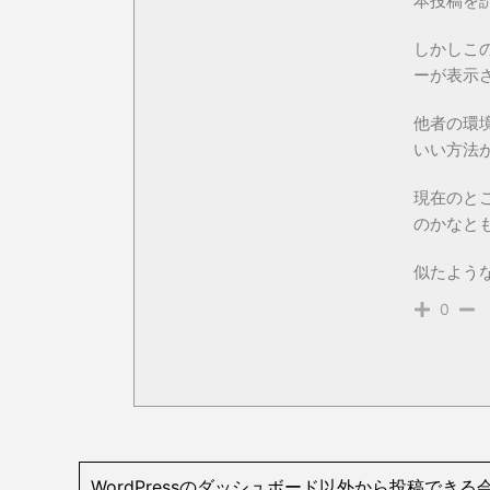
本投稿を
しかしこ
ーが表示
他者の環
いい方法
現在のとこ
のかなと
似たよう
0
WordPressのダッシュボード以外から投稿でき