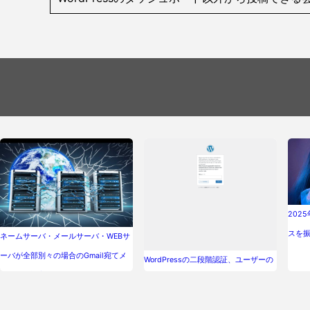
202
スを
ネームサーバ・メールサーバ・WEBサ
ーバが全部別々の場合のGmail宛てメ
WordPressの二段階認証、ユーザーの
ール送信設定について。
設定・ログイン方法