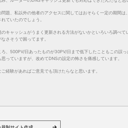
読み、ルーターのDNSキャッシュ更新でも対応はできたんだなと思
の問題、私以外の他者のアクセスに関してはおそらく一定の期間は
されていたのでしょう。
境のキャッシュがうまく更新される方法がないかといろいろ調べて
がなさそうで困ってます。
ろ、500PV/日あったものが30PV/日まで低下したこともこの誤
も思っていますが、改めてDNSの設定の怖さを痛感しています。
なご経験があればご意見でも頂けたらなと思います。
る会員制サイト作成。