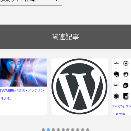
関連記事
5年のWEB制作環境・メンテナン
振り返る。
SVGアイコ
える方法。
WordPressが7へメジャーバージョン
アップしました。