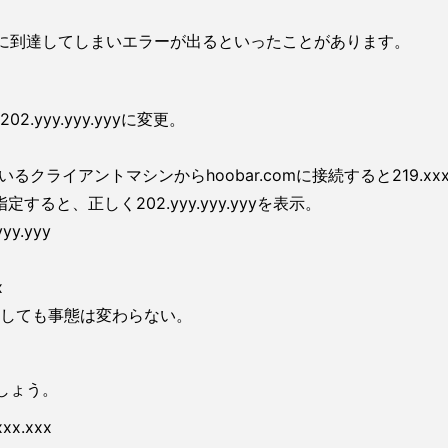
バに到達してしまいエラーが出るといったことがあります。
202.yyy.yyy.yyyに変更。
イアントマシンからhoobar.comに接続すると219.xxx.
ると、正しく202.yyy.yyy.yyyを表示。
yy.yyy
x
アしても事態は変わらない。
しょう。
xx.xxx