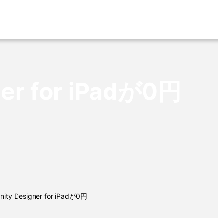
ner for iPadが0円
inity Designer for iPadが0円