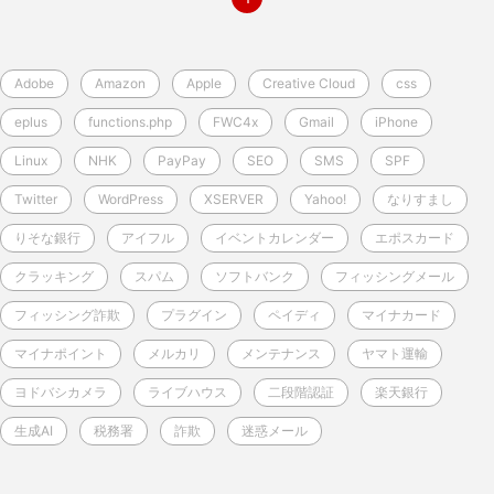
Adobe
Amazon
Apple
Creative Cloud
css
eplus
functions.php
FWC4x
Gmail
iPhone
Linux
NHK
PayPay
SEO
SMS
SPF
Twitter
WordPress
XSERVER
Yahoo!
なりすまし
りそな銀行
アイフル
イベントカレンダー
エポスカード
クラッキング
スパム
ソフトバンク
フィッシングメール
フィッシング詐欺
プラグイン
ペイディ
マイナカード
マイナポイント
メルカリ
メンテナンス
ヤマト運輸
ヨドバシカメラ
ライブハウス
二段階認証
楽天銀行
生成AI
税務署
詐欺
迷惑メール