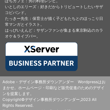
ぽちカフェ
：男の料理レシピ。
いとしのエリーズ
：好きだからトリビュートしたいサザ
コピバンド。
たっきー先生
：保育士が描く子どもたちとのほっこり日
常マンガとイラスト。
はっぴいえんど
：サザンファンが集まる東京駒込のカラ
オケ＆ライブバー。
Adobe - デザイン事務所ダウンアンダー Wordpressはお
まかせ。ホームページ・印刷など販売促進のためのデザイ
ンを提案します。
Copyright©デザイン事務所ダウンアンダー,2023 All
Rights Reserved.