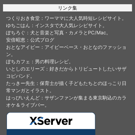
リンク集
つくりおき食堂
：ワーママに大人気時短レシピサイト。
ゆちごはん
：インスタで大人気レシピサイト。
ぽちろぐ
：犬と音楽と写真・カメラとPC/Mac。
安倍昭恵
：公式ブログ
おとなアイビー
：アイビーベース・おとなのファッショ
ン。
ぽちカフェ
：男の料理レシピ。
いとしのエリーズ
：好きだからトリビュートしたいサザ
コピバンド。
たっきー先生
：保育士が描く子どもたちとのほっこり日
常マンガとイラスト。
はっぴいえんど
：サザンファンが集まる東京駒込のカラ
オケ＆ライブバー。