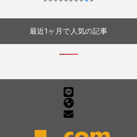
フィッ
Stor
内」
最近1ヶ月で人気の記事
フィッシングメール情報
「Amazon.co.jpのご注文506-
9631502-1860709の商品 1 点が発送
されました」