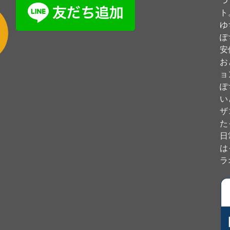
つ
ト
ゆ
ぽ
安
お
ョ
ぽ
い
ザ
た
日
は
ラ