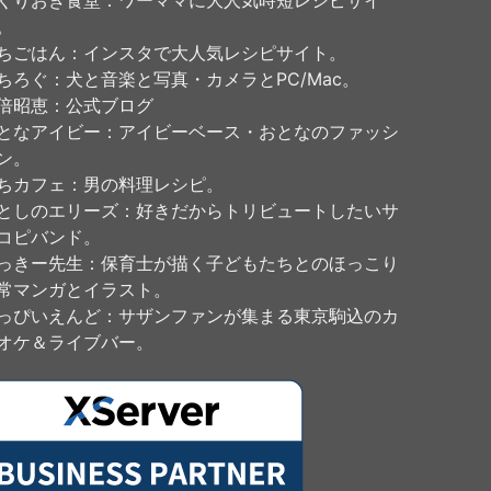
くりおき食堂
：ワーママに大人気時短レシピサイ
。
ちごはん
：インスタで大人気レシピサイト。
ちろぐ
：犬と音楽と写真・カメラとPC/Mac。
倍昭恵
：公式ブログ
となアイビー
：アイビーベース・おとなのファッシ
ン。
ちカフェ
：男の料理レシピ。
としのエリーズ
：好きだからトリビュートしたいサ
コピバンド。
っきー先生
：保育士が描く子どもたちとのほっこり
常マンガとイラスト。
っぴいえんど
：サザンファンが集まる東京駒込のカ
オケ＆ライブバー。