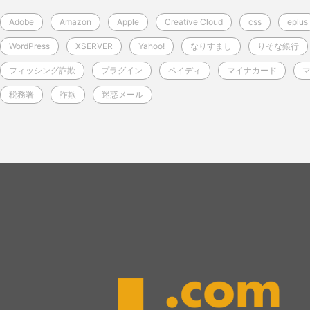
Adobe
Amazon
Apple
Creative Cloud
css
eplus
WordPress
XSERVER
Yahoo!
なりすまし
りそな銀行
フィッシング詐欺
プラグイン
ペイディ
マイナカード
税務署
詐欺
迷惑メール