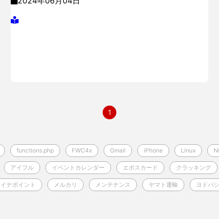
2024年06月04日
1
functions.php
FWC4x
Gmail
iPhone
Linux
N
アイフル
イベントカレンダー
エポスカード
クラッキング
マイナポイント
メルカリ
メンテナンス
ヤマト運輸
ヨドバ