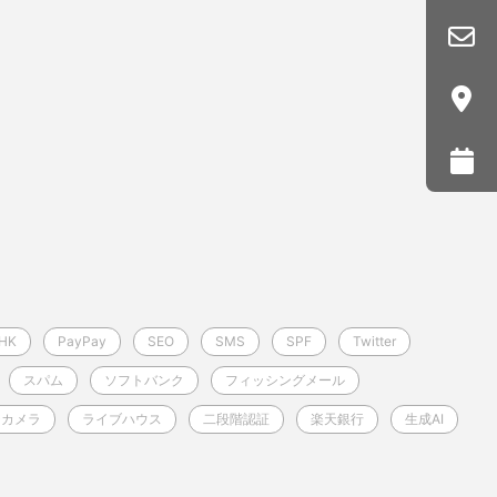
HK
PayPay
SEO
SMS
SPF
Twitter
スパム
ソフトバンク
フィッシングメール
シカメラ
ライブハウス
二段階認証
楽天銀行
生成AI