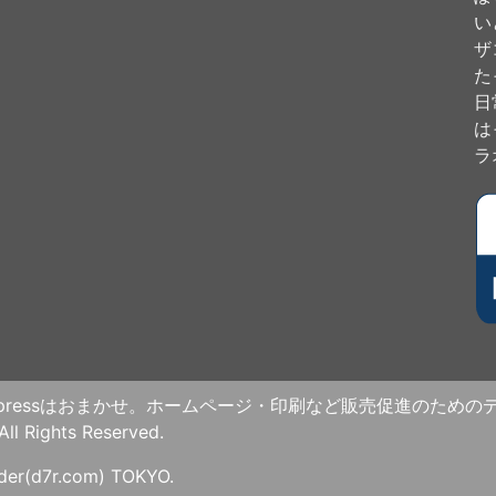
い
ザ
た
日
は
ラ
dpressはおまかせ。ホームページ・印刷など販売促進のため
ights Reserved.
nder(d7r.com) TOKYO.