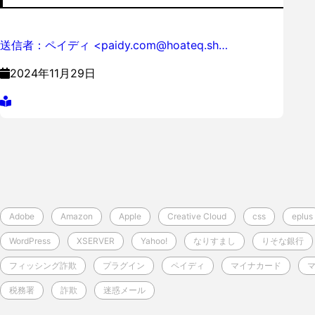
送信者：ペイディ <paidy.com@hoateq.sh…
2024年11月29日
Adobe
Amazon
Apple
Creative Cloud
css
eplus
WordPress
XSERVER
Yahoo!
なりすまし
りそな銀行
フィッシング詐欺
プラグイン
ペイディ
マイナカード
税務署
詐欺
迷惑メール