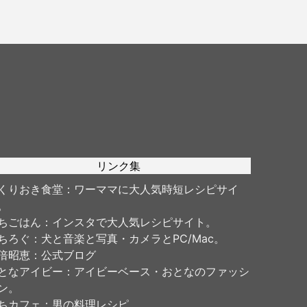
リンク集
くりおき食堂
：ワーママに大人気時短レシピサイ
。
ちごはん
：インスタで大人気レシピサイト。
ちろぐ
：犬と音楽と写真・カメラとPC/Mac。
倍昭恵
：公式ブログ
となアイビー
：アイビーベース・おとなのファッシ
ン。
ちカフェ
：男の料理レシピ。