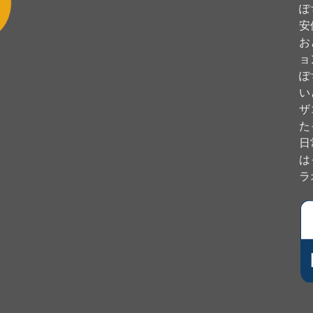
ぽ
安
お
ョ
ぽ
い
ザ
た
日
は
ラ