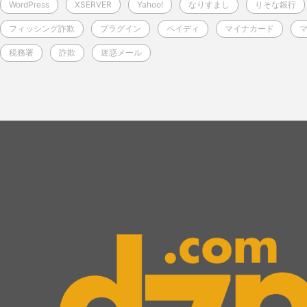
WordPress
XSERVER
Yahoo!
なりすまし
りそな銀行
フィッシング詐欺
プラグイン
ペイディ
マイナカード
税務署
詐欺
迷惑メール