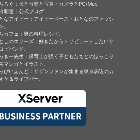
ちろぐ
：犬と音楽と写真・カメラとPC/Mac。
倍昭恵
：公式ブログ
となアイビー
：アイビーベース・おとなのファッシ
ン。
ちカフェ
：男の料理レシピ。
としのエリーズ
：好きだからトリビュートしたいサ
コピバンド。
っきー先生
：保育士が描く子どもたちとのほっこり
常マンガとイラスト。
っぴいえんど
：サザンファンが集まる東京駒込のカ
オケ＆ライブバー。