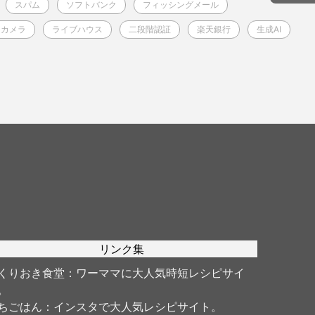
スパム
ソフトバンク
フィッシングメール
シカメラ
ライブハウス
二段階認証
楽天銀行
生成AI
リンク集
くりおき食堂
：ワーママに大人気時短レシピサイ
。
ちごはん
：インスタで大人気レシピサイト。