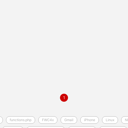
1
functions.php
FWC4x
Gmail
iPhone
Linux
N