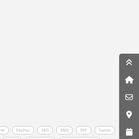
HK
PayPay
SEO
SMS
SPF
Twitter