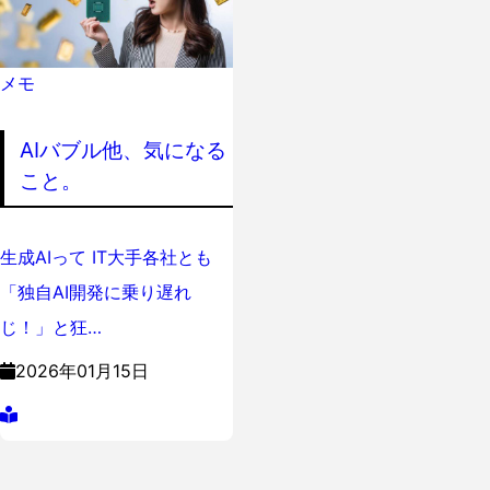
メモ
AIバブル他、気になる
こと。
生成AIって IT大手各社とも
「独自AI開発に乗り遅れ
じ！」と狂…
2026年01月15日