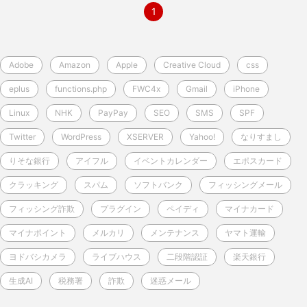
1
Adobe
Amazon
Apple
Creative Cloud
css
eplus
functions.php
FWC4x
Gmail
iPhone
Linux
NHK
PayPay
SEO
SMS
SPF
Twitter
WordPress
XSERVER
Yahoo!
なりすまし
りそな銀行
アイフル
イベントカレンダー
エポスカード
クラッキング
スパム
ソフトバンク
フィッシングメール
フィッシング詐欺
プラグイン
ペイディ
マイナカード
マイナポイント
メルカリ
メンテナンス
ヤマト運輸
ヨドバシカメラ
ライブハウス
二段階認証
楽天銀行
生成AI
税務署
詐欺
迷惑メール