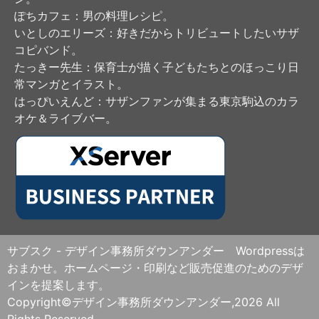
ぽちカフェ
：男の料理レシピ。
いとしのエリーズ
：好きだからトリビュートしたいサザ
コピバンド。
たっきー先生
：保育士が描く子どもたちとのほっこり日
常マンガとイラスト。
はっぴいえんど
：サザンファンが集まる東京駒込のカラ
オケ＆ライブバー。
サブスク - デザイン事務所ダウンアンダー Wordpressは
おまかせ。ホームページ・印刷など販売促進のためのデザ
インを提案します。
Copyright©デザイン事務所ダウンアンダー,2026 All