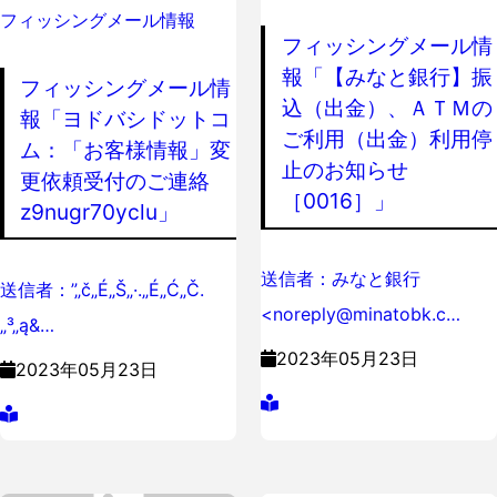
フィッシングメール情報
フィッシングメール情
報「【みなと銀行】振
フィッシングメール情
込（出金）、ＡＴＭの
報「ヨドバシドットコ
ご利用（出金）利用停
ム：「お客様情報」変
止のお知らせ
更依頼受付のご連絡
［0016］」
z9nugr70yclu」
送信者：みなと銀行
送信者：”„č„É„Š„·.„É„Ć„Č.
<noreply@minatobk.c…
„³„ą&…
2023年05月23日
2023年05月23日