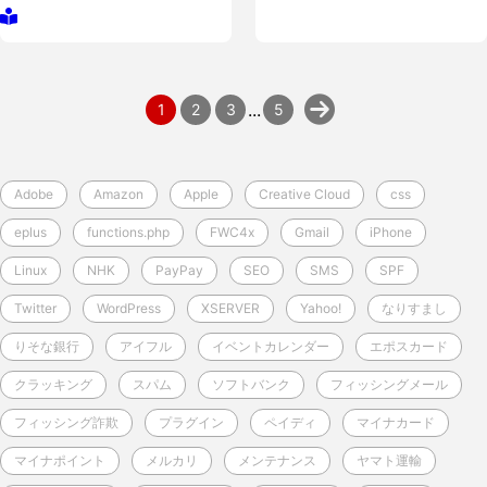
...
1
2
3
5
Adobe
Amazon
Apple
Creative Cloud
css
eplus
functions.php
FWC4x
Gmail
iPhone
Linux
NHK
PayPay
SEO
SMS
SPF
Twitter
WordPress
XSERVER
Yahoo!
なりすまし
りそな銀行
アイフル
イベントカレンダー
エポスカード
クラッキング
スパム
ソフトバンク
フィッシングメール
フィッシング詐欺
プラグイン
ペイディ
マイナカード
マイナポイント
メルカリ
メンテナンス
ヤマト運輸