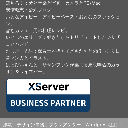
ぽちろぐ
：犬と音楽と写真・カメラとPC/Mac。
安倍昭恵
：公式ブログ
おとなアイビー
：アイビーベース・おとなのファッショ
ン。
ぽちカフェ
：男の料理レシピ。
いとしのエリーズ
：好きだからトリビュートしたいサザ
コピバンド。
たっきー先生
：保育士が描く子どもたちとのほっこり日
常マンガとイラスト。
はっぴいえんど
：サザンファンが集まる東京駒込のカラ
オケ＆ライブバー。
詐欺 - デザイン事務所ダウンアンダー Wordpressはおま