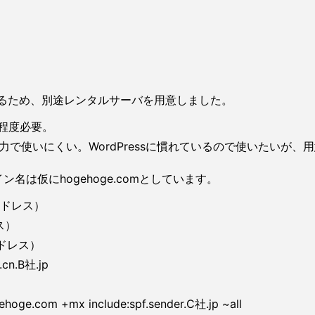
あるため、別途レンタルサーバを用意しました。
程度必要。
で使いにくい。WordPressに慣れているので使いたいが、
名は仮にhogehoge.comとしています。
IPアドレス）
レス）
IPアドレス）
cn.B社.jp
hoge.com +mx include:spf.sender.C社.jp ~all