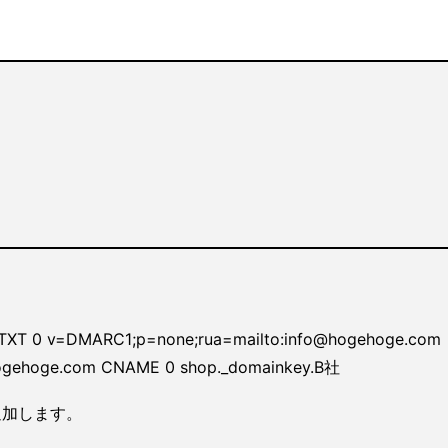
0 v=DMARC1;p=none;rua=mailto:info@hogehoge.com
hoge.com CNAME 0 shop._domainkey.B社
追加します。