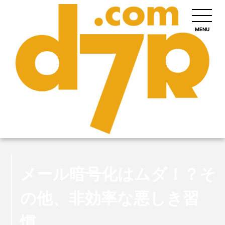
MENU
メール暗号化はムダ！？そ
の他、非効率な悪しき習
慣。