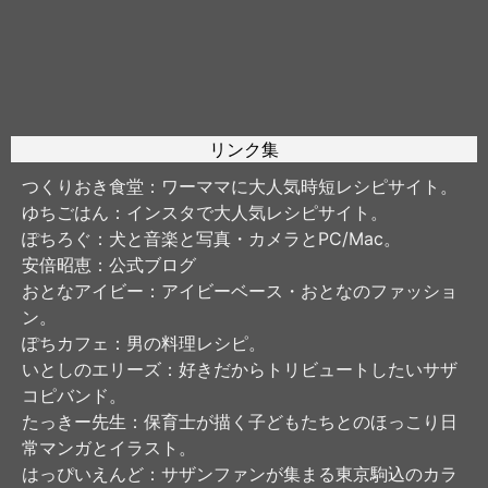
リンク集
つくりおき食堂
：ワーママに大人気時短レシピサイト。
ゆちごはん
：インスタで大人気レシピサイト。
ぽちろぐ
：犬と音楽と写真・カメラとPC/Mac。
安倍昭恵
：公式ブログ
おとなアイビー
：アイビーベース・おとなのファッショ
ン。
ぽちカフェ
：男の料理レシピ。
いとしのエリーズ
：好きだからトリビュートしたいサザ
コピバンド。
たっきー先生
：保育士が描く子どもたちとのほっこり日
常マンガとイラスト。
はっぴいえんど
：サザンファンが集まる東京駒込のカラ